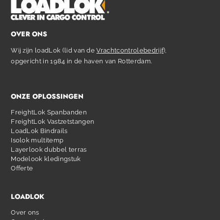
OVER ONS
Wij zijn loadLok (lid van de
Vrachtcontrolebedrijf
),
opgericht in 1984 in de haven van Rotterdam.
ONZE OPLOSSINGEN
FreightLok Spanbanden
FreightLok Vastzetstangen
LoadLok Bindrails
Isolok multitemp
Layerlook dubbel terras
Modelook kledingstuk
Offerte
LOADLOK
Over ons