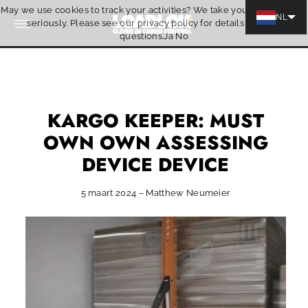
May we use cookies to track your activities? We take your privacy very
Skip naar inhoud
NL
seriously. Please see our privacy policy for details and any
Offerte
questions.
Ja
No
KARGO KEEPER: MUST
OWN OWN ASSESSING
DEVICE DEVICE
5 maart 2024 – Matthew Neumeier