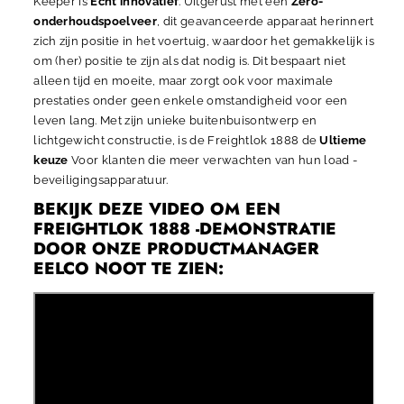
Keeper is
Echt innovatief
. Uitgerust met een
Zero-
onderhoudspoelveer
, dit geavanceerde apparaat herinnert
zich zijn positie in het voertuig, waardoor het gemakkelijk is
om (her) positie te zijn als dat nodig is. Dit bespaart niet
alleen tijd en moeite, maar zorgt ook voor maximale
prestaties onder geen enkele omstandigheid voor een
leven lang. Met zijn unieke buitenbuisontwerp en
lichtgewicht constructie, is de Freightlok 1888 de
Ultieme
keuze
Voor klanten die meer verwachten van hun load -
beveiligingsapparatuur.
BEKIJK DEZE VIDEO OM EEN ​​
FREIGHTLOK 1888 -DEMONSTRATIE
DOOR ONZE PRODUCTMANAGER
EELCO NOOT TE ZIEN: