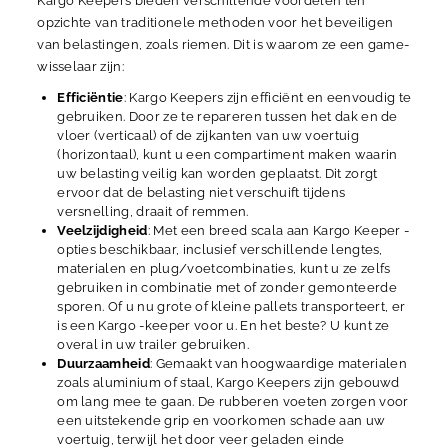
Kargo Keepers bieden verschillende voordelen ten
opzichte van traditionele methoden voor het beveiligen
van belastingen, zoals riemen. Dit is waarom ze een game-
wisselaar zijn:
Efficiëntie
: Kargo Keepers zijn efficiënt en eenvoudig te
gebruiken. Door ze te repareren tussen het dak en de
vloer (verticaal) of de zijkanten van uw voertuig
(horizontaal), kunt u een compartiment maken waarin
uw belasting veilig kan worden geplaatst. Dit zorgt
ervoor dat de belasting niet verschuift tijdens
versnelling, draait of remmen.
Veelzijdigheid
: Met een breed scala aan Kargo Keeper -
opties beschikbaar, inclusief verschillende lengtes,
materialen en plug/voetcombinaties, kunt u ze zelfs
gebruiken in combinatie met of zonder gemonteerde
sporen. Of u nu grote of kleine pallets transporteert, er
is een Kargo -keeper voor u. En het beste? U kunt ze
overal in uw trailer gebruiken.
Duurzaamheid
: Gemaakt van hoogwaardige materialen
zoals aluminium of staal, Kargo Keepers zijn gebouwd
om lang mee te gaan. De rubberen voeten zorgen voor
een uitstekende grip en voorkomen schade aan uw
voertuig, terwijl het door veer geladen einde