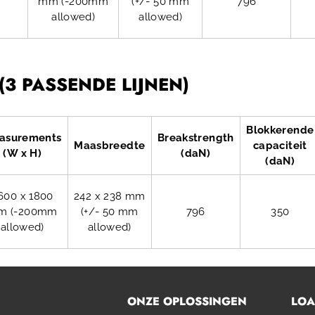
mm (-200mm
(+/- 50 mm
796
allowed)
allowed)
3 PASSENDE LIJNEN)
Blokkerende
asurements
Breakstrength
Maasbreedte
capaciteit
(W x H)
(daN)
(daN)
600 x 1800
242 x 238 mm
m (-200mm
(+/- 50 mm
796
350
allowed)
allowed)
ONZE OPLOSSINGEN
LO