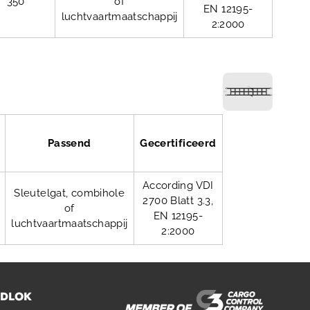
350
of
EN 12195-
luchtvaartmaatschappij
2:2000
Passend
Gecertificeerd
According VDI
Sleutelgat, combihole
2700 Blatt 3.3,
of
EN 12195-
luchtvaartmaatschappij
2:2000
ADLOK