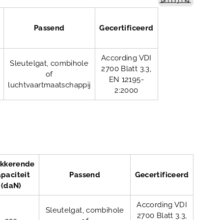
Passend
Gecertificeerd
According VDI
Sleutelgat, combihole
2700 Blatt 3.3,
of
EN 12195-
luchtvaartmaatschappij
2:2000
okkerende
paciteit
Passend
Gecertificeerd
(daN)
According VDI
Sleutelgat, combihole
2700 Blatt 3.3,