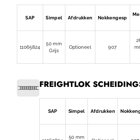
Me
SAP
Simpel
Afdrukken
Nokkengesp
2
50 mm
11065824
Optioneel
907
m
Grijs
FREIGHTLOK SCHEIDINGS
SAP
Simpel
Afdrukken
Nokken
50 mm