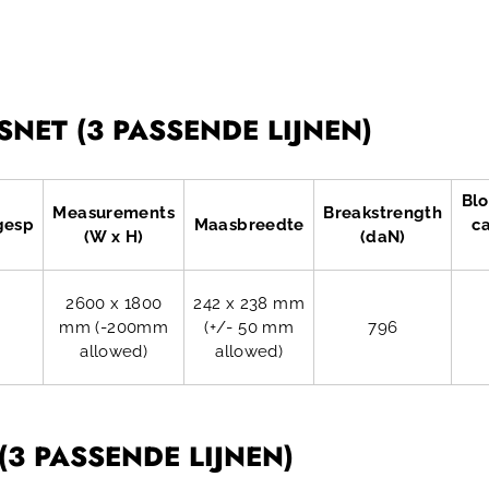
NET (3 PASSENDE LIJNEN)
Bl
Measurements
Breakstrength
gesp
Maasbreedte
ca
(W x H)
(daN)
2600 x 1800
242 x 238 mm
mm (-200mm
(+/- 50 mm
796
allowed)
allowed)
3 PASSENDE LIJNEN)