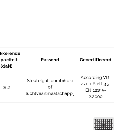
okkerende
paciteit
Passend
Gecertificeerd
(daN)
According VDI
Sleutelgat, combihole
2700 Blatt 3.3,
350
of
EN 12195-
luchtvaartmaatschappij
2:2000