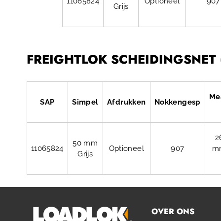
11065824
Optioneel
907
Grijs
FREIGHTLOK SCHEIDINGSNET (
Me
SAP
Simpel
Afdrukken
Nokkengesp
2
50 mm
11065824
Optioneel
907
m
Grijs
OVER ONS