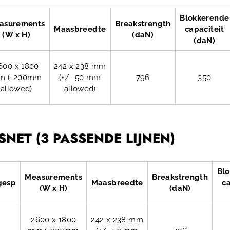
Blokkerende
asurements
Breakstrength
Maasbreedte
capaciteit
(W x H)
(daN)
(daN)
600 x 1800
242 x 238 mm
m (-200mm
(+/- 50 mm
796
350
allowed)
allowed)
NET (3 PASSENDE LIJNEN)
Bl
Measurements
Breakstrength
gesp
Maasbreedte
ca
(W x H)
(daN)
2600 x 1800
242 x 238 mm