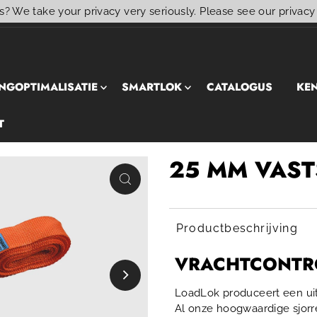
s? We take your privacy very seriously. Please see our privacy 
NGOPTIMALISATIE
SMARTLOK
CATALOGUS
KE
T
25 MM VAS
Productbeschrijving
VRACHTCONTRO
LoadLok produceert een ui
Al onze hoogwaardige sjorr