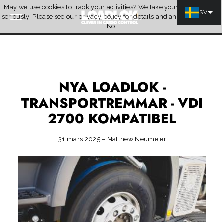
May we use cookies to track your activities? We take your privacy very
Hoppa till innehåll
SV
seriously. Please see our privacy policy for details and any questions.
Ja
Citat
No
NYA LOADLOK -
TRANSPORTREMMAR - VDI
2700 KOMPATIBEL
31 mars 2025 – Matthew Neumeier