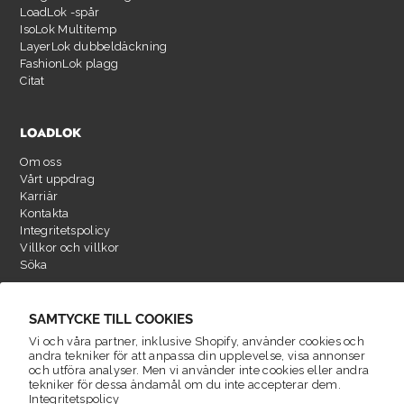
LoadLok -spår
IsoLok Multitemp
LayerLok dubbeldäckning
FashionLok plagg
Citat
LOADLOK
Om oss
Vårt uppdrag
Karriär
Kontakta
Integritetspolicy
Villkor och villkor
Söka
SAMTYCKE TILL COOKIES
Vi och våra partner, inklusive Shopify, använder cookies och
andra tekniker för att anpassa din upplevelse, visa annonser
och utföra analyser. Men vi använder inte cookies eller andra
tekniker för dessa ändamål om du inte accepterar dem.
Integritetspolicy