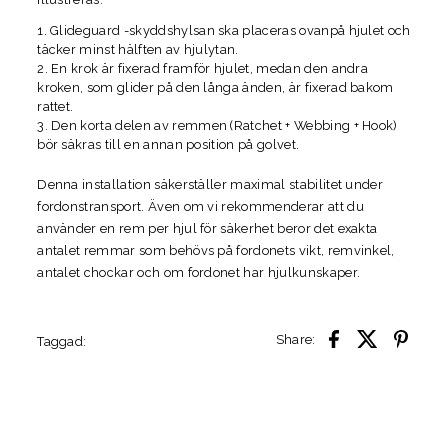
Glideguard -skyddshylsan ska placeras ovanpå hjulet och
täcker minst hälften av hjulytan.
En krok är fixerad framför hjulet, medan den andra
kroken, som glider på den långa änden, är fixerad bakom
rattet.
Den korta delen av remmen (Ratchet + Webbing + Hook)
bör säkras till en annan position på golvet.
Denna installation säkerställer maximal stabilitet under
fordonstransport. Även om vi rekommenderar att du
använder en rem per hjul för säkerhet beror det exakta
antalet remmar som behövs på fordonets vikt, remvinkel,
antalet chockar och om fordonet har hjulkunskaper.
Share:
Taggad: