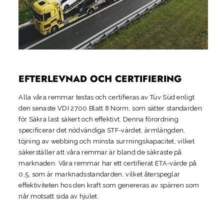
EFTERLEVNAD OCH CERTIFIERING
Alla våra remmar testas och certifieras av Tüv Süd enligt
den senaste VDI 2700 Blatt 8 Norm, som sätter standarden
för
Säkra last säkert och effektivt. Denna förordning
specificerar det nödvändiga STF-värdet, ärmlängden,
töjning av webbing och minsta surrningskapacitet, vilket
säkerställer att våra remmar är bland de säkraste på
marknaden. Våra remmar har ett certifierat ETA-värde på
0,5, som är marknadsstandarden, vilket återspeglar
effektiviteten hos den kraft som genereras av spärren som
når motsatt sida av hjulet.