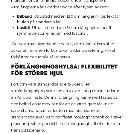
hjulytan för att förhindra skador under transporten.
Ärmlängderna är skräddarsydda efter typen av rem:
Bilband
: Utrustad med en 120 cm lång ärm, perfekt för
hjulen på standardbilar.
Lastbil
: Utrustad med en 180 cm lång hylsa för att
rymma de större hjulen med lastbilar.
Dessa ärmar skyddar inte bara hjulen utan säkerställer
också att remmen förblir säker under transitering, vilket
förbättrar den totala säkerheten.
FÖRLÄNGNINGSHYLSA: FLEXIBILITET
FÖR STÖRRE HJUL
Förutom våra standardband erbjuder vi en
ärmförlängningsstycke som är 40 cm lång och inkluderar
en
Kardborrfäste. Denna förlängning kan enkelt fästas på
den befintliga remhylsan för att ge ytterligare täckning,
särskilt användbar för fordon med hjul större än
standardstorlekar. Kardborrfästet möjliggör snabb och säker
placering, vilket gör det till ett mångsidigt tillbehör för alla
transportscenario.