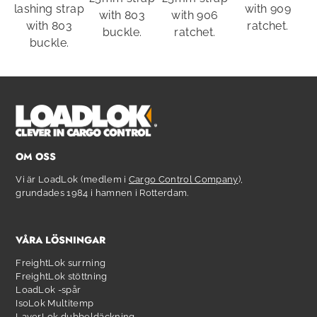
lashing strap
with 909
with 803
with 906
with 803
ratchet.
buckle.
ratchet.
buckle.
OM OSS
Vi är LoadLok (medlem i
Cargo Control Company
),
grundades 1984 i hamnen i Rotterdam.
VÅRA LÖSNINGAR
FreightLok surrning
FreightLok stöttning
LoadLok -spår
IsoLok Multitemp
LayerLok dubbeldäckning