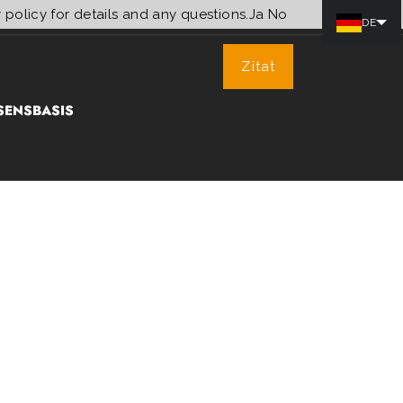
 policy for details and any questions.
Ja
No
DE
Zitat
SENSBASIS