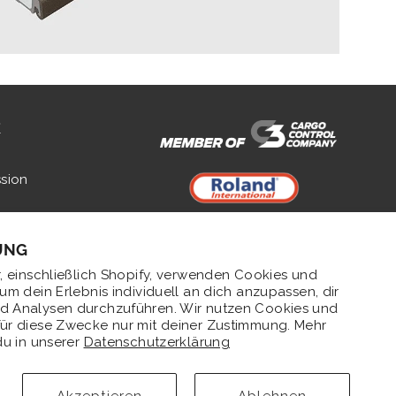
K
ssion
zrichtlinie
UNG
e
, einschließlich Shopify, verwenden Cookies und
sbedingungen
um dein Erlebnis individuell an dich anzupassen, dir
d Analysen durchzuführen. Wir nutzen Cookies und
ür diese Zwecke nur mit deiner Zustimmung. Mehr
du in unserer
Datenschutzerklärung
Deutsch