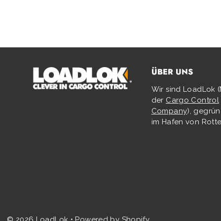
ÜBER UNS
Wir sind LoadLok (
der
Cargo Control
Company
), gegrü
im Hafen von Rott
© 2026 LoadLok
•
Powered by Shopify