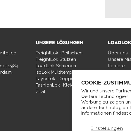
UNSERE LÖSUNGEN
LOADLO
Mitglied
FreightLok -Peitschen
Über uns
FreightLok Stützen
Unsere Mi
ndet 1984
LoadLok Schienen
Karriere
erdam.
IsoLok Multitemp
Kontakt
LayerLok -Doppel -Decking
Datenschut
COOKIE-ZUSTIMM
FashionLok -Kleidungsstück
Allgemein
Wir und unsere Partner
Zitat
Geschäft
weitere Technologien, 
Suchen
Werbung zu zeigen un
andere Technologien f
Informationen findest 
Einstellungen