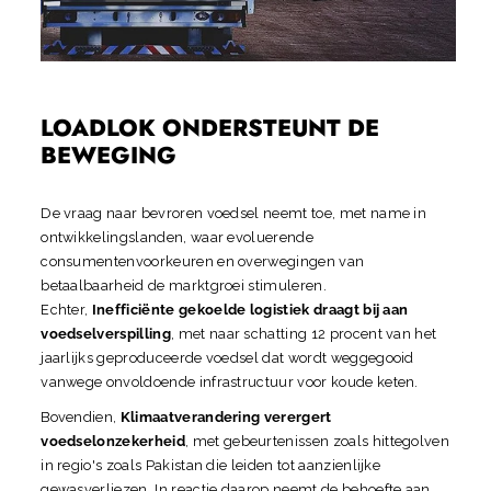
LOADLOK ONDERSTEUNT DE
BEWEGING
De vraag naar bevroren voedsel neemt toe, met name in
ontwikkelingslanden, waar evoluerende
consumentenvoorkeuren en overwegingen van
betaalbaarheid de marktgroei stimuleren.
Echter,
Inefficiënte gekoelde logistiek draagt ​​bij aan
voedselverspilling
, met naar schatting 12 procent van het
jaarlijks geproduceerde voedsel dat wordt weggegooid
vanwege onvoldoende infrastructuur voor koude keten.
Bovendien,
Klimaatverandering verergert
voedselonzekerheid
, met gebeurtenissen zoals hittegolven
in regio's zoals Pakistan die leiden tot aanzienlijke
gewasverliezen. In reactie daarop neemt de behoefte aan