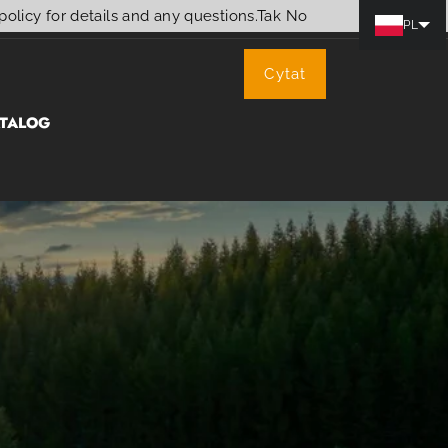
policy for details and any questions.
Tak
No
PL
Cytat
TALOG