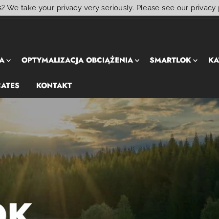
? We take your privacy very seriously. Please see our privacy 
A
OPTYMALIZACJA OBCIĄŻENIA
SMARTLOK
KA
CATES
KONTAKT
OK