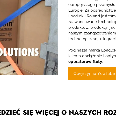
europejskiego przemysłu 
Europie. Za pośrednict
Loadlok i Roland jesteśm
zaawansowane technolog
produktów, produkcji, ja
naszym zaangażowaniem 
technologiczne, integrac
Pod naszą marką Loadlok 
klienta obciążenie i opty
operatorów floty
.
Obejrzyj na YouTube
DZIEĆ SIĘ WIĘCEJ O NASZYCH R