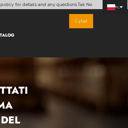
 policy for details and any questions.
Tak
No
PL
Cytat
TALOG
TTATI
IMA
 DEL