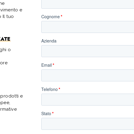
che
pavimento e
 Il tuo
ZATE
ghi o
iore
 prodotti e
opee,
ormative