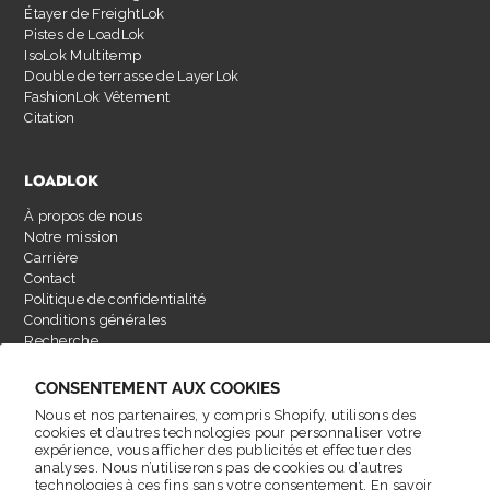
Étayer de FreightLok
Pistes de LoadLok
IsoLok Multitemp
Double de terrasse de LayerLok
FashionLok Vêtement
Citation
LOADLOK
À propos de nous
Notre mission
Carrière
Contact
Politique de confidentialité
Conditions générales
Recherche
CONSENTEMENT AUX COOKIES
Nous et nos partenaires, y compris Shopify, utilisons des
cookies et d’autres technologies pour personnaliser votre
expérience, vous afficher des publicités et effectuer des
analyses. Nous n’utiliserons pas de cookies ou d’autres
technologies à ces fins sans votre consentement. En savoir