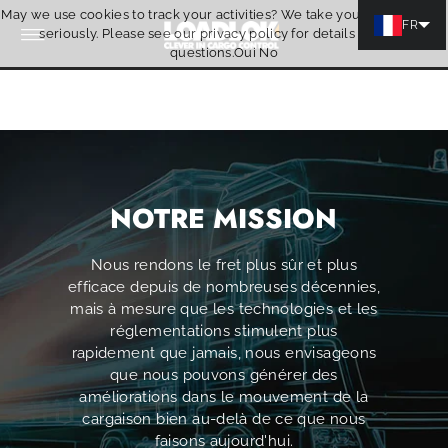
May we use cookies to track your activities? We take your privacy very
Ignorer et passer au contenu
FR
seriously. Please see our privacy policy for details and any
Citation
questions.
Oui
No
NOTRE MISSION
Nous rendons le fret plus sûr et plus
efficace depuis de nombreuses décennies,
mais à mesure que les technologies et les
réglementations stimulent plus
rapidement que jamais, nous envisageons
que nous pouvons générer des
améliorations dans le mouvement de la
cargaison bien au-delà de ce que nous
faisons aujourd'hui.