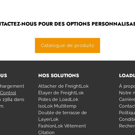
TACTEZ-NOUS POUR DES OPTIONS PERSONNALISA
Catalogue de produits
OUS
NOS SOLUTIONS
LOAD
chargement
Attacher de FreightLok
À prop
Control
Étayer de FreightLok
Notre 
en 1984 dans
Pistes de LoadLok
Carrièr
am.
IsoLok Multitemp
Contac
Double de terrasse de
Politiq
LayerLok
Condit
FashionLok Vêtement
Recher
Citation