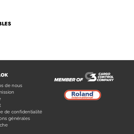
BLES
LOK
os de nous
mission
e
t
ue de confidentialité
ions générales
che