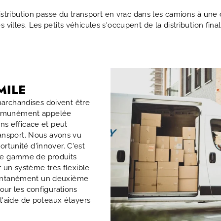
tribution passe du transport en vrac dans les camions à une
illes. Les petits véhicules s'occupent de la distribution final
MILE
 marchandises doivent être
 communément appelée
ns efficace et peut
ransport. Nous avons vu
tunité d'innover. C'est
ne gamme de produits
r un système très flexible
nstantanément un deuxième
our les configurations
l'aide de poteaux étayers