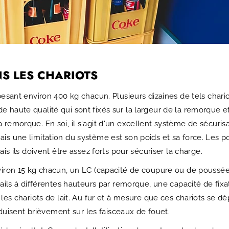
NS LES CHARIOTS
 pesant environ 400 kg chacun. Plusieurs dizaines de tels char
 haute qualité qui sont fixés sur la largeur de la remorque et 
remorque. En soi, il s'agit d'un excellent système de sécurisat
is une limitation du système est son poids et sa force. Les p
ais ils doivent être assez forts pour sécuriser la charge.
nviron 15 kg chacun, un LC (capacité de coupure ou de poussée
 rails à différentes hauteurs par remorque, une capacité de fix
r les chariots de lait. Au fur et à mesure que ces chariots se
isent brièvement sur les faisceaux de fouet.