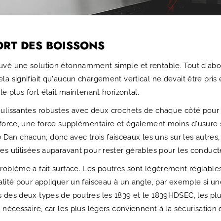
ORT DES BOISSONS
uvé une solution étonnamment simple et rentable. Tout d'abo
la signifiait qu'aucun chargement vertical ne devait être pri
le plus fort était maintenant horizontal.
ulissantes robustes avec deux crochets de chaque côté pour le
 force, une force supplémentaire et également moins d'usure s
an chacun, donc avec trois faisceaux les uns sur les autres, i
res utilisées auparavant pour rester gérables pour les conduct
roblème a fait surface. Les poutres sont légèrement réglables 
alité pour appliquer un faisceau à un angle, par exemple si u
s des deux types de poutres les 1839 et le 1839HDSEC, les pl
 nécessaire, car les plus légers conviennent à la sécurisation d